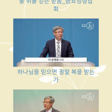
물 위를 걷는 믿음_금요성령집
회
하나님을 믿으면 정말 복을 받는
가