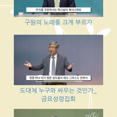
구원의 노래를 크게 부르자
도대체 누구와 싸우는 것인가_
금요성령집회