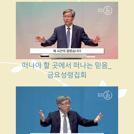
떠나야 할 곳에서 떠나는 믿음_
금요성령집회