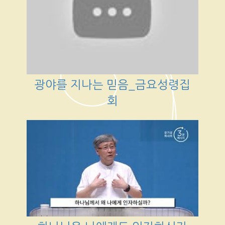
광야를 지나는 믿음_금요성령집
회