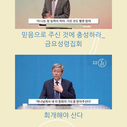
믿음으로 주신 것에 충성하라_
금요성령집회
회개해야 산다