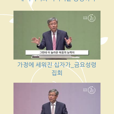
가정에 세워진 십자가_금요성령
집회