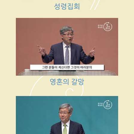
성령집회
영혼의 갈망