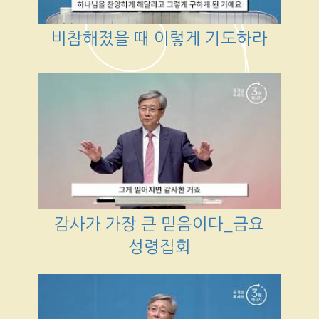
비참해졌을 때 이렇게 기도하라
감사가 가장 큰 믿음이다_금요
성령집회