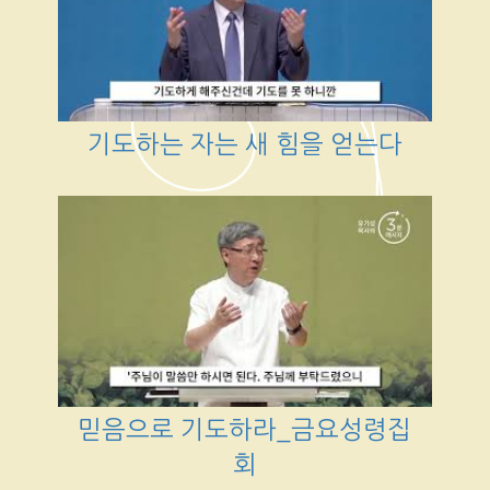
기도하는 자는 새 힘을 얻는다
믿음으로 기도하라_금요성령집
회