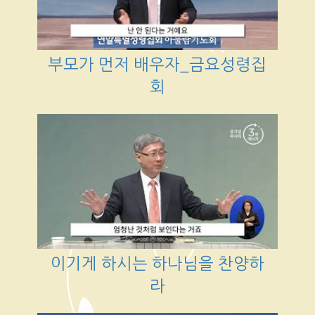
부모가 먼저 배우자_금요성령집
회
이기게 하시는 하나님을 찬양하
라