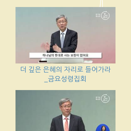
더 깊은 은혜의 자리로 들어가라
_금요성령집회