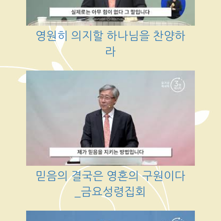
영원히 의지할 하나님을 찬양하
라
믿음의 결국은 영혼의 구원이다
_금요성령집회