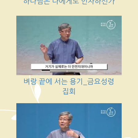
하나님은 나에게도 인자하신가
벼랑 끝에 서는 용기_금요성령
집회