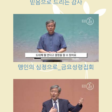
믿음으로 드리는 감사
맹인의 심정으로_금요성령집회