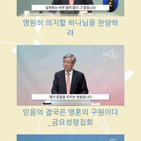
영원히 의지할 하나님을 찬양하
라
믿음의 결국은 영혼의 구원이다
_금요성령집회