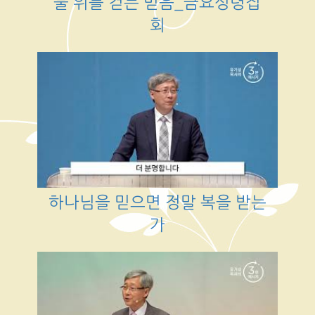
물 위를 걷는 믿음_금요성령집
회
하나님을 믿으면 정말 복을 받는
가