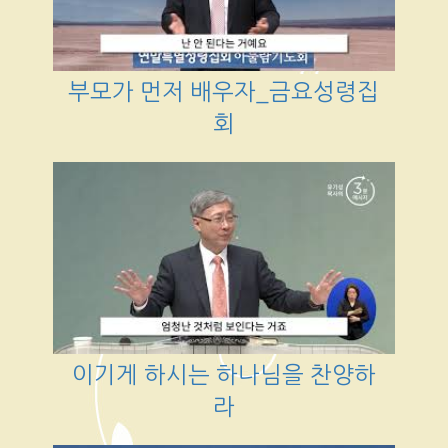
부모가 먼저 배우자_금요성령집
회
이기게 하시는 하나님을 찬양하
라