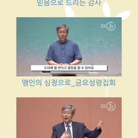
믿음으로 드리는 감사
맹인의 심정으로_금요성령집회