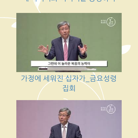
가정에 세워진 십자가_금요성령
집회