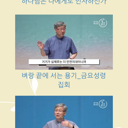
하나님은 나에게도 인자하신가
벼랑 끝에 서는 용기_금요성령
집회