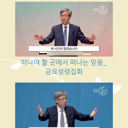
떠나야 할 곳에서 떠나는 믿음_
금요성령집회