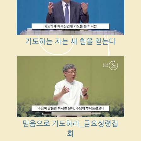
기도하는 자는 새 힘을 얻는다
믿음으로 기도하라_금요성령집
회