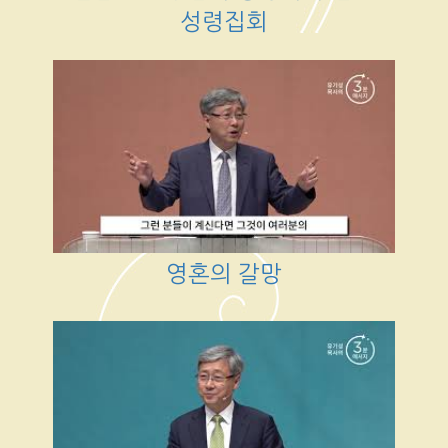
성령집회
영혼의 갈망