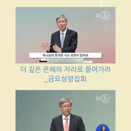
더 깊은 은혜의 자리로 들어가라
_금요성령집회