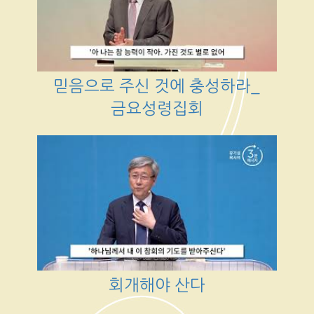
믿음으로 주신 것에 충성하라_
금요성령집회
회개해야 산다