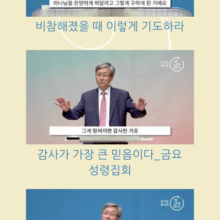
비참해졌을 때 이렇게 기도하라
감사가 가장 큰 믿음이다_금요
성령집회