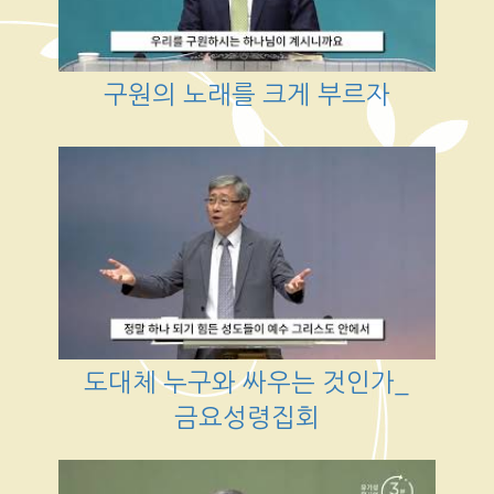
구원의 노래를 크게 부르자
도대체 누구와 싸우는 것인가_
금요성령집회