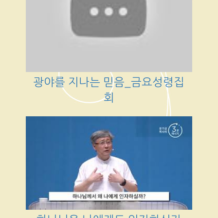
광야를 지나는 믿음_금요성령집
회