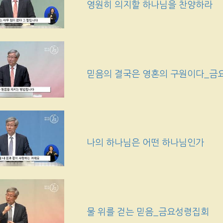
영원히 의지할 하나님을 찬양하라
믿음의 결국은 영혼의 구원이다_금
나의 하나님은 어떤 하나님인가
물 위를 걷는 믿음_금요성령집회