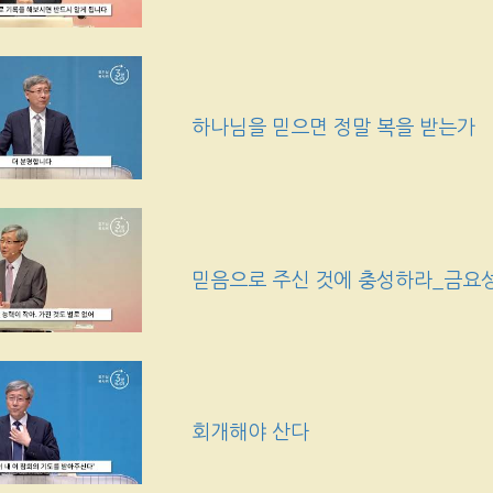
하나님을 믿으면 정말 복을 받는가
믿음으로 주신 것에 충성하라_금요
회개해야 산다