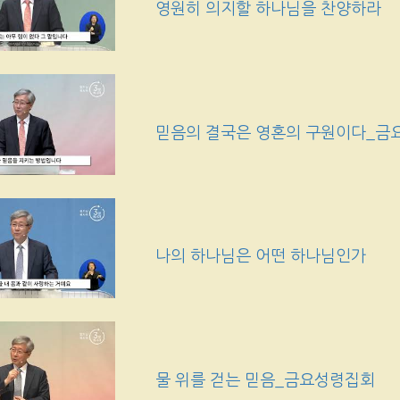
영원히 의지할 하나님을 찬양하라
믿음의 결국은 영혼의 구원이다_금
나의 하나님은 어떤 하나님인가
물 위를 걷는 믿음_금요성령집회