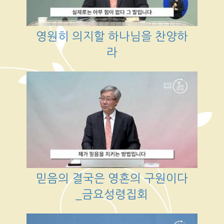
영원히 의지할 하나님을 찬양하
라
믿음의 결국은 영혼의 구원이다
_금요성령집회