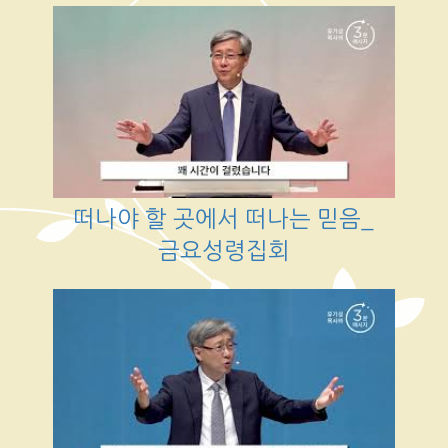
떠나야 할 곳에서 떠나는 믿음_
금요성령집회