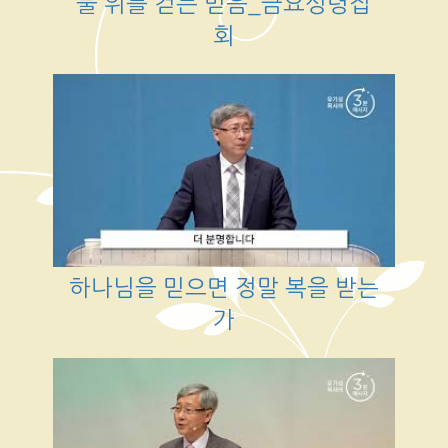
물 위를 걷는 믿음_금요성령집
회
하나님을 믿으면 정말 복을 받는
가