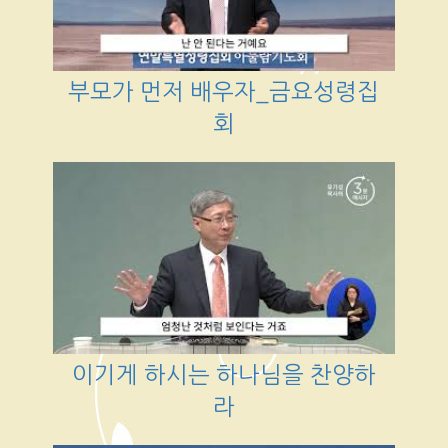
부모가 먼저 배우자_금요성령집
회
이기게 하시는 하나님을 찬양하
라