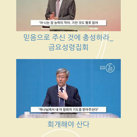
믿음으로 주신 것에 충성하라_
금요성령집회
회개해야 산다