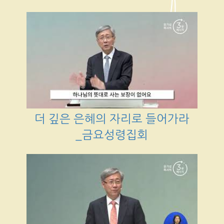
더 깊은 은혜의 자리로 들어가라
_금요성령집회