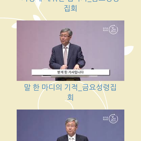
집회
말 한 마디의 기적_금요성령집
회