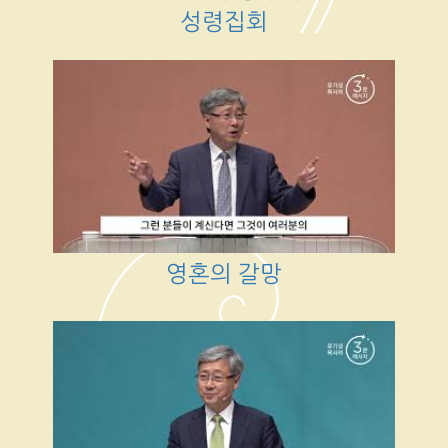
성령집회
영혼의 갈망