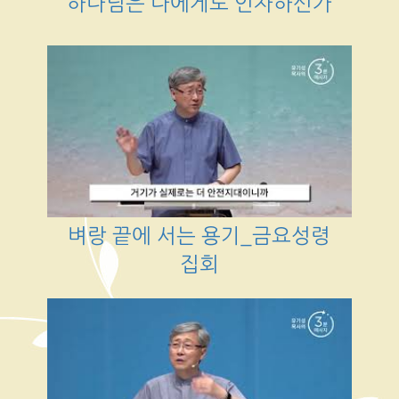
하나님은 나에게도 인자하신가
벼랑 끝에 서는 용기_금요성령
집회