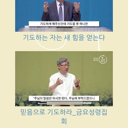
기도하는 자는 새 힘을 얻는다
믿음으로 기도하라_금요성령집
회