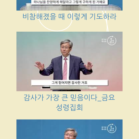
비참해졌을 때 이렇게 기도하라
감사가 가장 큰 믿음이다_금요
성령집회