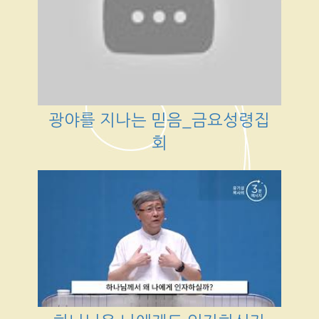
광야를 지나는 믿음_금요성령집
회