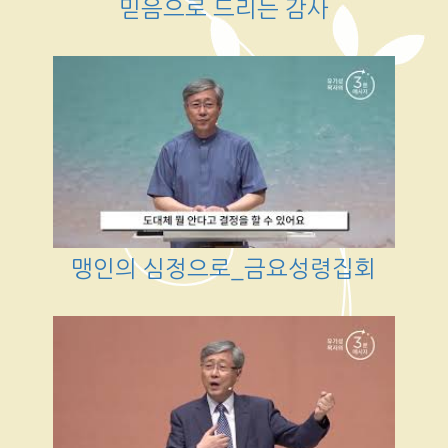
믿음으로 드리는 감사
맹인의 심정으로_금요성령집회