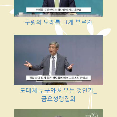
구원의 노래를 크게 부르자
도대체 누구와 싸우는 것인가_
금요성령집회