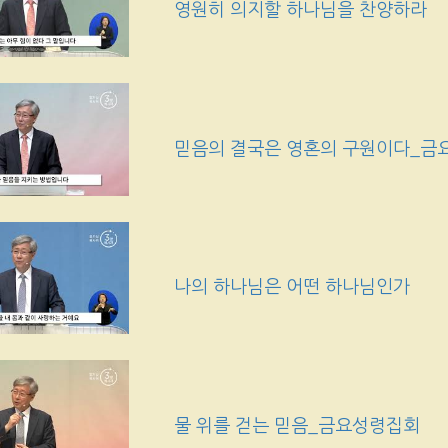
영원히 의지할 하나님을 찬양하라
믿음의 결국은 영혼의 구원이다_금
나의 하나님은 어떤 하나님인가
물 위를 걷는 믿음_금요성령집회