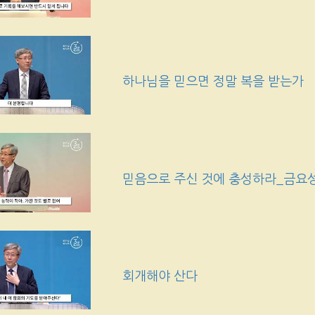
하나님을 믿으면 정말 복을 받는가
믿음으로 주신 것에 충성하라_금요
회개해야 산다