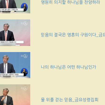
영원히 의지할 하나님을 찬양하라
믿음의 결국은 영혼의 구원이다_금
나의 하나님은 어떤 하나님인가
물 위를 걷는 믿음_금요성령집회