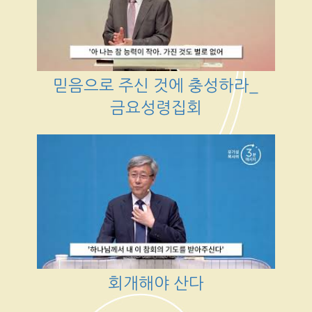
믿음으로 주신 것에 충성하라_
금요성령집회
회개해야 산다