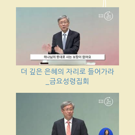
더 깊은 은혜의 자리로 들어가라
_금요성령집회