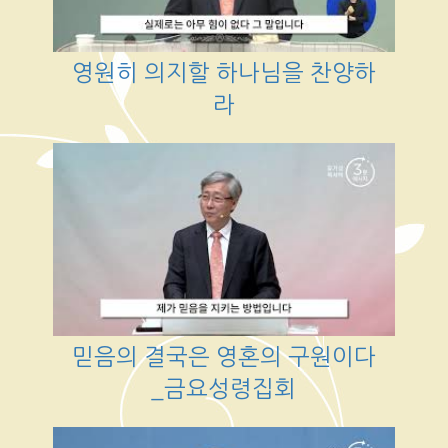
영원히 의지할 하나님을 찬양하
라
믿음의 결국은 영혼의 구원이다
_금요성령집회