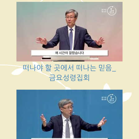
떠나야 할 곳에서 떠나는 믿음_
금요성령집회