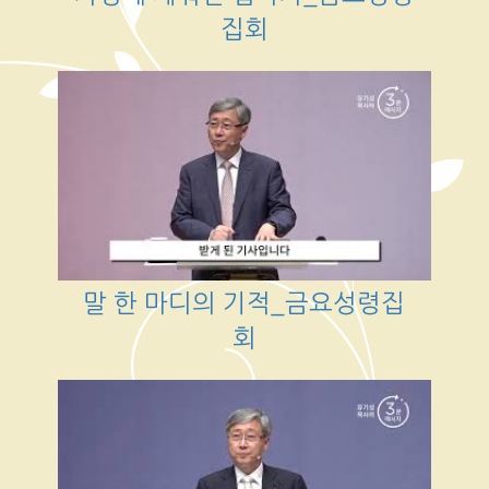
집회
말 한 마디의 기적_금요성령집
회