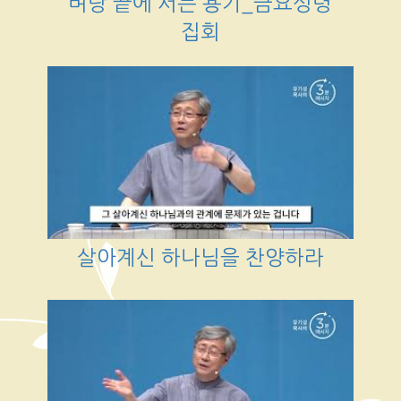
벼랑 끝에 서는 용기_금요성령
집회
살아계신 하나님을 찬양하라