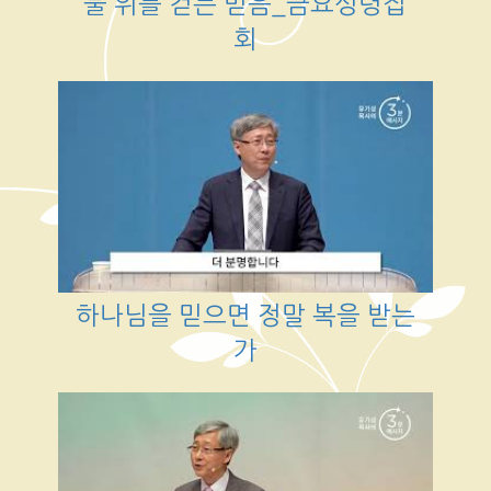
물 위를 걷는 믿음_금요성령집
회
하나님을 믿으면 정말 복을 받는
가