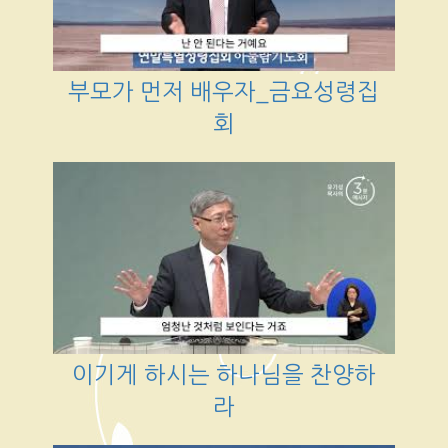
부모가 먼저 배우자_금요성령집
회
이기게 하시는 하나님을 찬양하
라