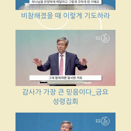
비참해졌을 때 이렇게 기도하라
감사가 가장 큰 믿음이다_금요
성령집회