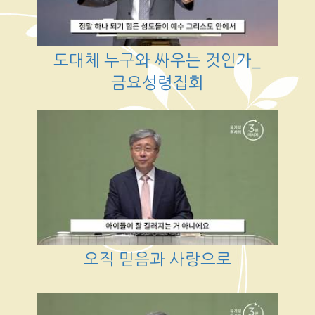
도대체 누구와 싸우는 것인가_
금요성령집회
오직 믿음과 사랑으로