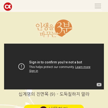
십계명의 진면목 (9) - 도둑질하지 말라