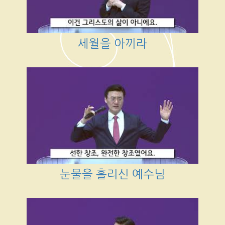
세월을 아끼라
눈물을 흘리신 예수님