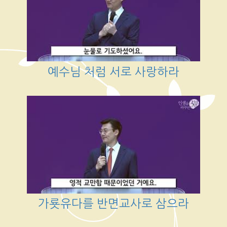
예수님 처럼 서로 사랑하라
가룟유다를 반면교사로 삼으라