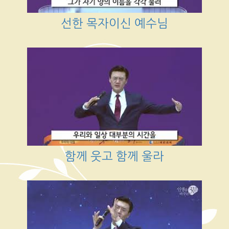
선한 목자이신 예수님
함께 웃고 함께 울라