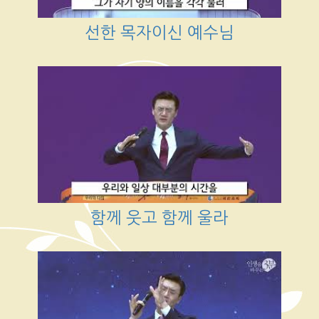
선한 목자이신 예수님
함께 웃고 함께 울라