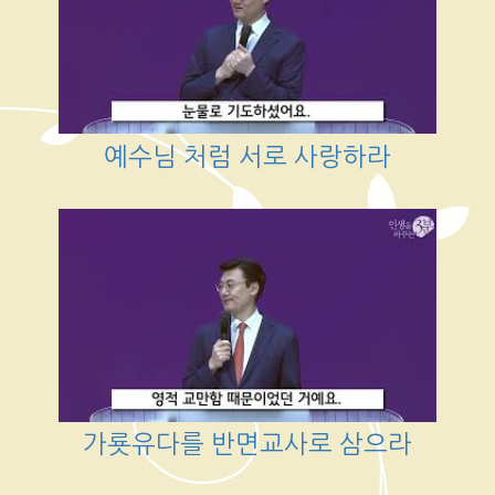
예수님 처럼 서로 사랑하라
가룟유다를 반면교사로 삼으라