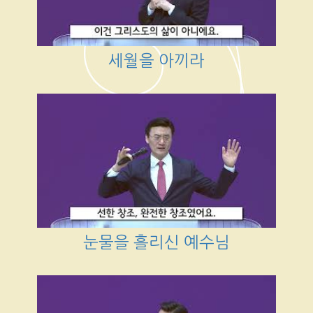
세월을 아끼라
눈물을 흘리신 예수님