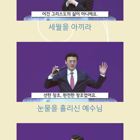
세월을 아끼라
눈물을 흘리신 예수님