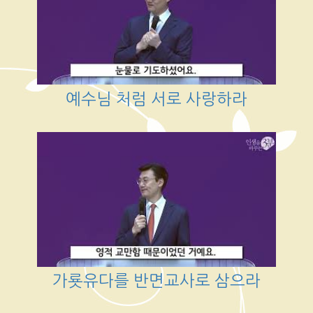
예수님 처럼 서로 사랑하라
가룟유다를 반면교사로 삼으라