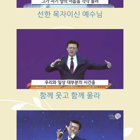
선한 목자이신 예수님
함께 웃고 함께 울라