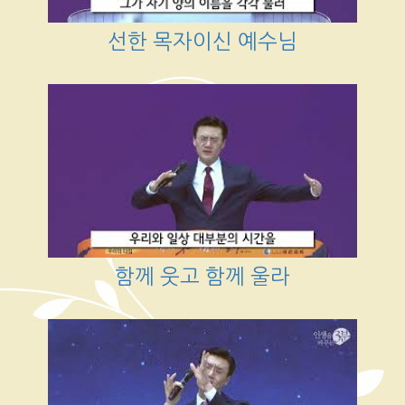
선한 목자이신 예수님
함께 웃고 함께 울라