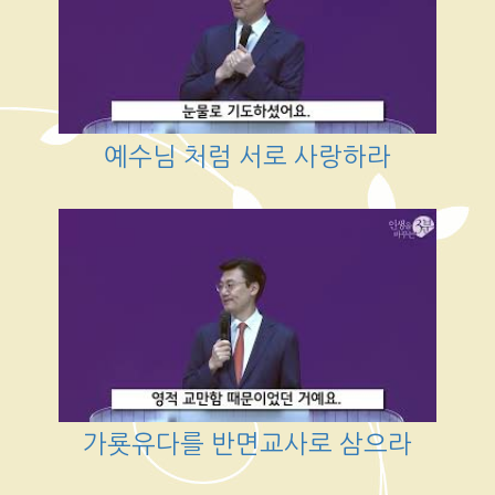
예수님 처럼 서로 사랑하라
가룟유다를 반면교사로 삼으라