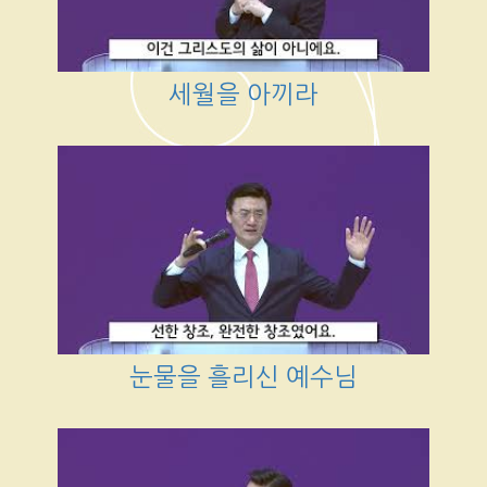
세월을 아끼라
눈물을 흘리신 예수님