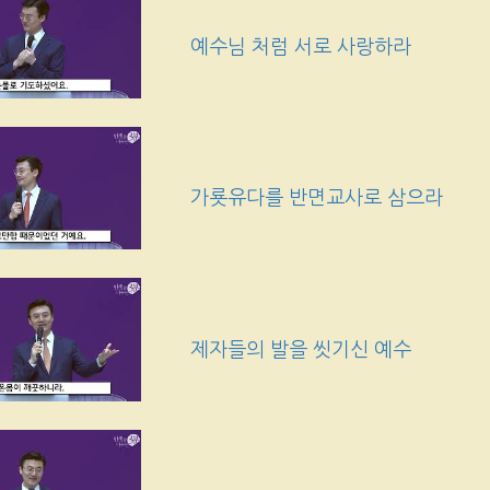
예수님 처럼 서로 사랑하라
가룟유다를 반면교사로 삼으라
제자들의 발을 씻기신 예수