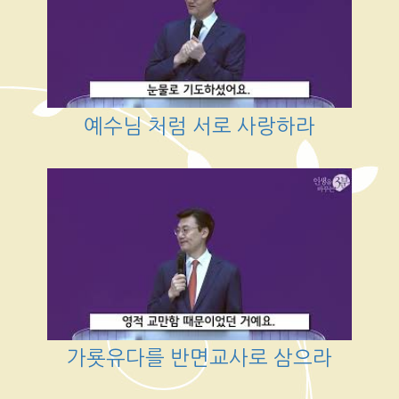
예수님 처럼 서로 사랑하라
가룟유다를 반면교사로 삼으라