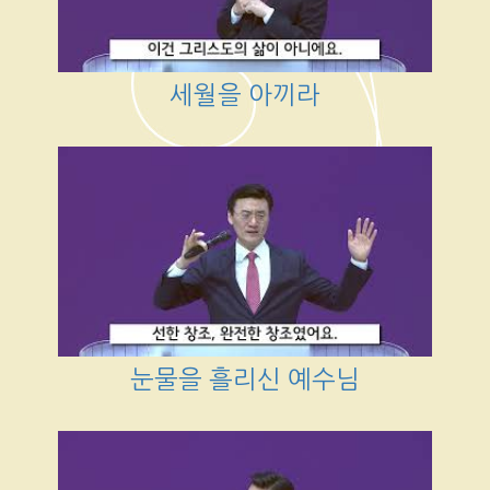
세월을 아끼라
눈물을 흘리신 예수님