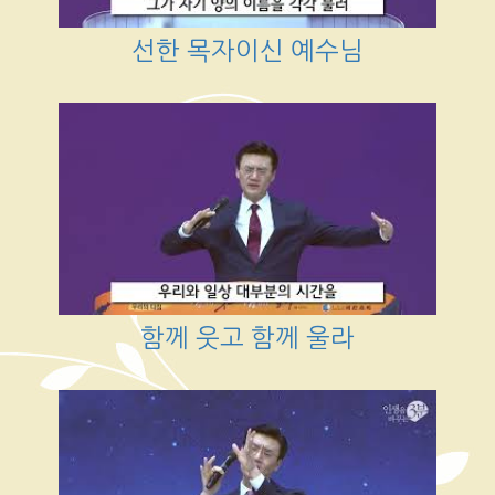
선한 목자이신 예수님
함께 웃고 함께 울라