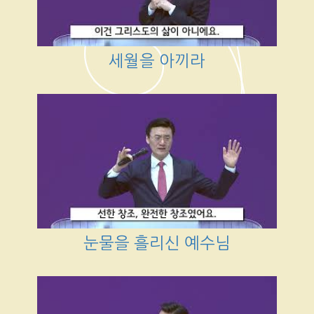
세월을 아끼라
눈물을 흘리신 예수님