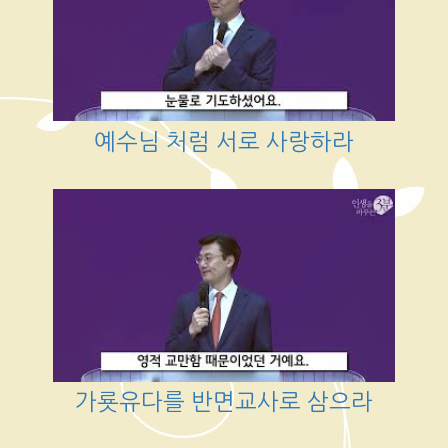
예수님 처럼 서로 사랑하라
가룟유다를 반면교사로 삼으라