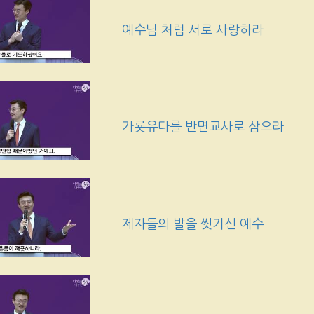
예수님 처럼 서로 사랑하라
가룟유다를 반면교사로 삼으라
제자들의 발을 씻기신 예수