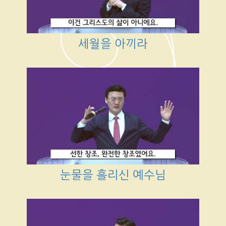
세월을 아끼라
눈물을 흘리신 예수님