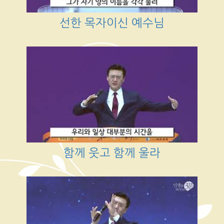
선한 목자이신 예수님
함께 웃고 함께 울라