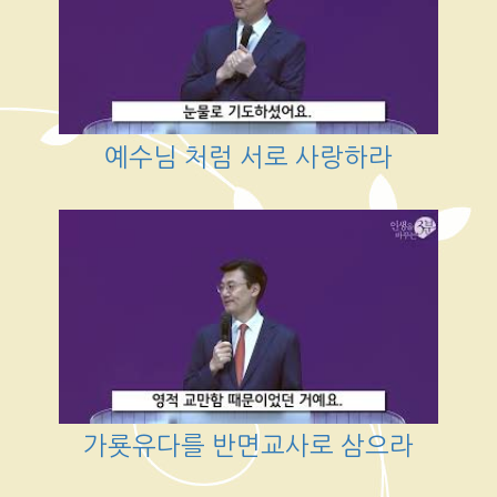
예수님 처럼 서로 사랑하라
가룟유다를 반면교사로 삼으라