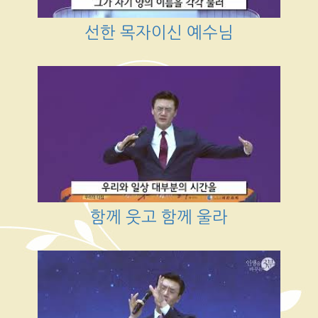
선한 목자이신 예수님
함께 웃고 함께 울라