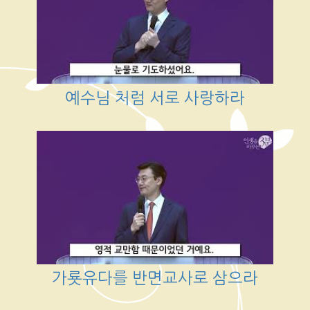
예수님 처럼 서로 사랑하라
가룟유다를 반면교사로 삼으라