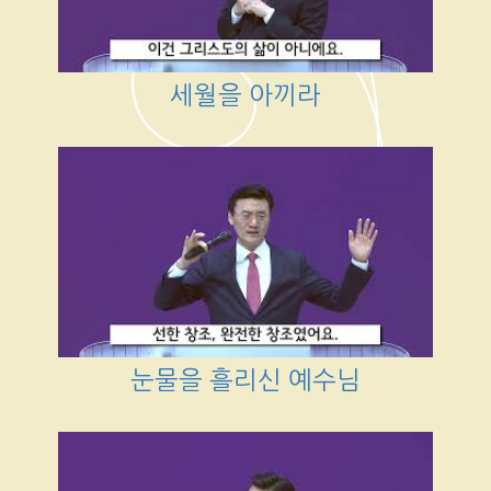
세월을 아끼라
눈물을 흘리신 예수님