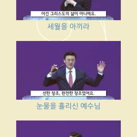
세월을 아끼라
눈물을 흘리신 예수님