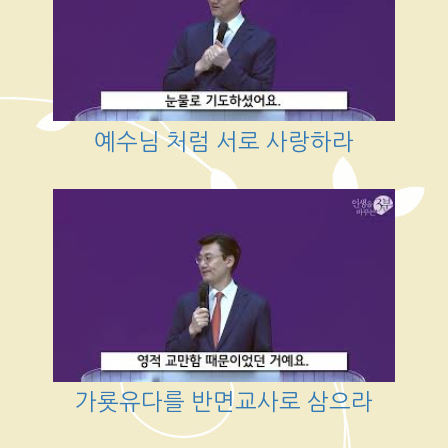
예수님 처럼 서로 사랑하라
가룟유다를 반면교사로 삼으라