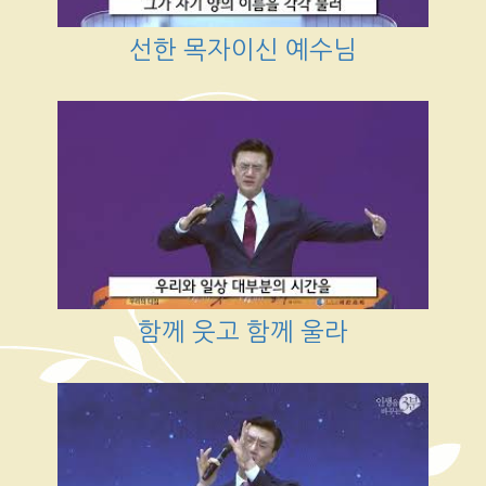
선한 목자이신 예수님
함께 웃고 함께 울라