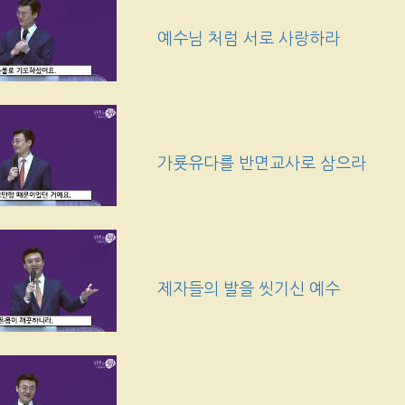
예수님 처럼 서로 사랑하라
가룟유다를 반면교사로 삼으라
제자들의 발을 씻기신 예수