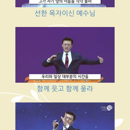
선한 목자이신 예수님
함께 웃고 함께 울라