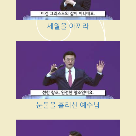
세월을 아끼라
눈물을 흘리신 예수님