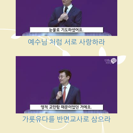
예수님 처럼 서로 사랑하라
가룟유다를 반면교사로 삼으라