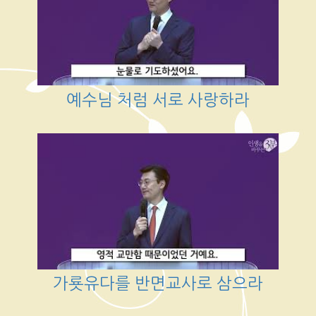
예수님 처럼 서로 사랑하라
가룟유다를 반면교사로 삼으라