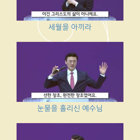
세월을 아끼라
눈물을 흘리신 예수님