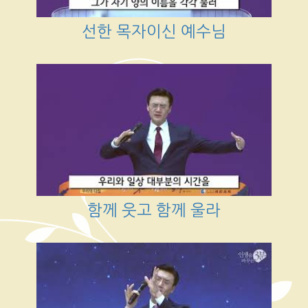
선한 목자이신 예수님
함께 웃고 함께 울라