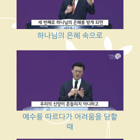
하나님의 은헤 속으로
예수를 따르다가 어려움을 당할
때