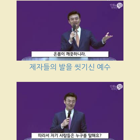
제자들의 발을 씻기신 예수