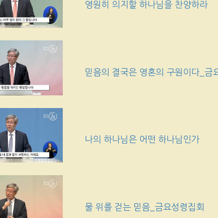
영원히 의지할 하나님을 찬양하라
믿음의 결국은 영혼의 구원이다_금
나의 하나님은 어떤 하나님인가
물 위를 걷는 믿음_금요성령집회