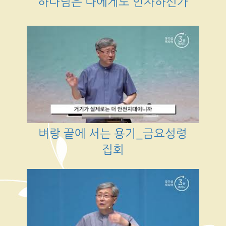
하나님은 나에게도 인자하신가
벼랑 끝에 서는 용기_금요성령
집회