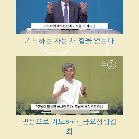
기도하는 자는 새 힘을 얻는다
믿음으로 기도하라_금요성령집
회