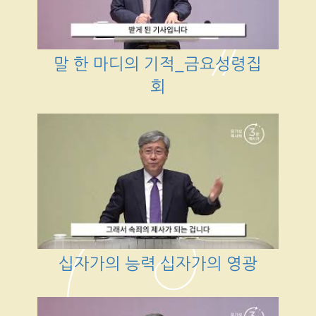
말 한 마디의 기적_금요성령집
회
십자가의 능력 십자가의 영광