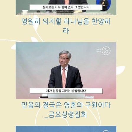
영원히 의지할 하나님을 찬양하
라
믿음의 결국은 영혼의 구원이다
_금요성령집회