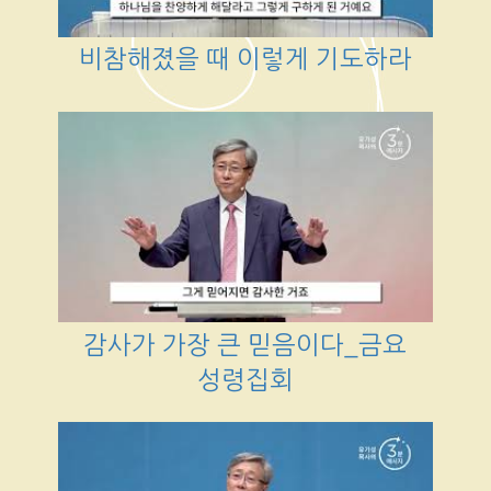
비참해졌을 때 이렇게 기도하라
감사가 가장 큰 믿음이다_금요
성령집회