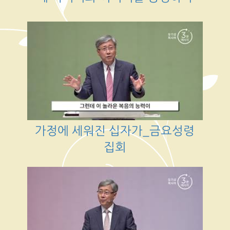
가정에 세워진 십자가_금요성령
집회