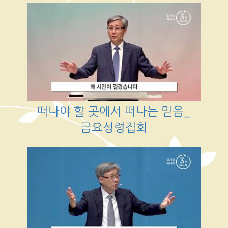
떠나야 할 곳에서 떠나는 믿음_
금요성령집회