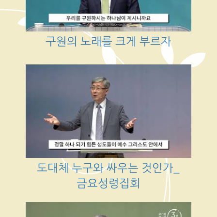
구원의 노래를 크게 부르자
도대체 누구와 싸우는 것인가_
금요성령집회