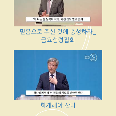
믿음으로 주신 것에 충성하라_
금요성령집회
회개해야 산다