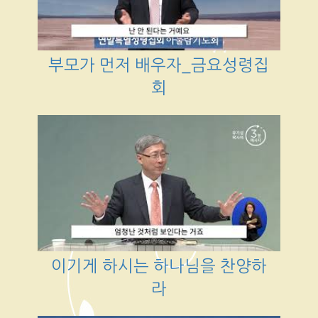
부모가 먼저 배우자_금요성령집
회
이기게 하시는 하나님을 찬양하
라