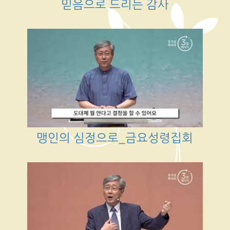
믿음으로 드리는 감사
맹인의 심정으로_금요성령집회