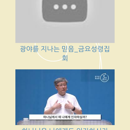
광야를 지나는 믿음_금요성령집
회