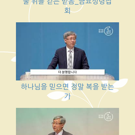
물 위를 걷는 믿음_금요성령집
회
하나님을 믿으면 정말 복을 받는
가