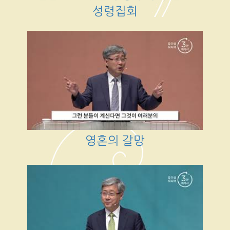
성령집회
영혼의 갈망