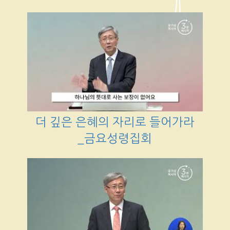
더 깊은 은혜의 자리로 들어가라
_금요성령집회