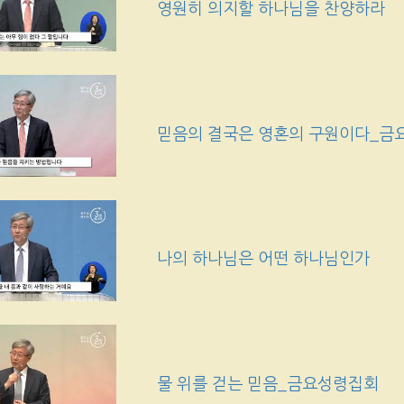
영원히 의지할 하나님을 찬양하라
믿음의 결국은 영혼의 구원이다_금
나의 하나님은 어떤 하나님인가
물 위를 걷는 믿음_금요성령집회