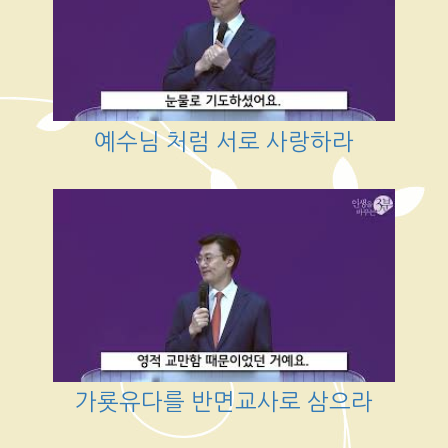
예수님 처럼 서로 사랑하라
가룟유다를 반면교사로 삼으라