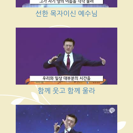
선한 목자이신 예수님
함께 웃고 함께 울라