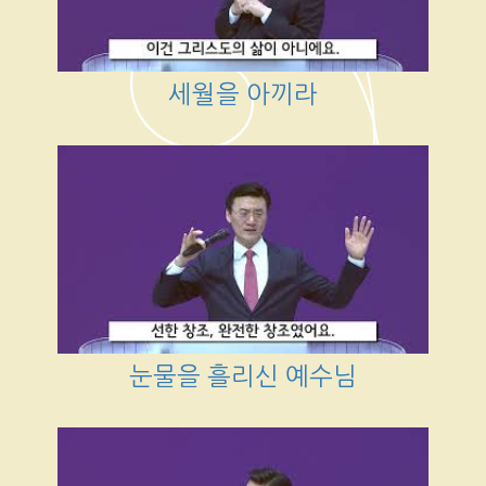
세월을 아끼라
눈물을 흘리신 예수님