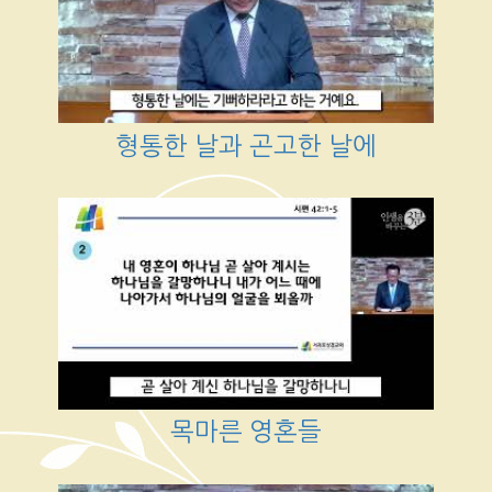
형통한 날과 곤고한 날에
목마른 영혼들