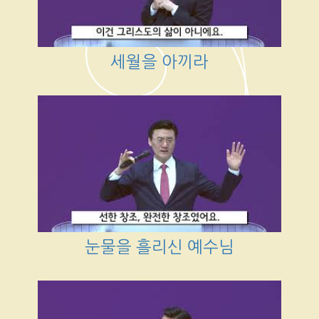
세월을 아끼라
눈물을 흘리신 예수님