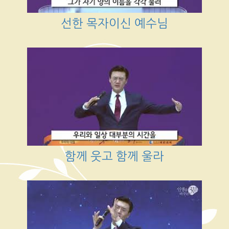
선한 목자이신 예수님
함께 웃고 함께 울라