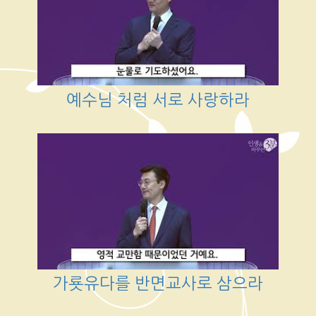
예수님 처럼 서로 사랑하라
가룟유다를 반면교사로 삼으라